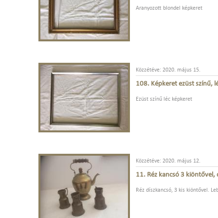
Aranyozott blondel képkeret
Közzétéve: 2020. május 15.
108. Képkeret ezüst színű, l
Ezüst színű léc képkeret
Közzétéve: 2020. május 12.
11. Réz kancsó 3 kiöntővel, 
Réz díszkancsó, 3 kis kiöntővel. Le