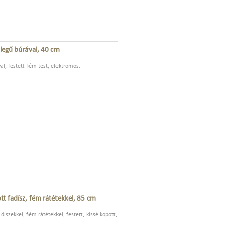
ellegű búrával, 40 cm
val, festett fém test, elektromos.
ott fadísz, fém rátétekkel, 85 cm
 díszekkel, fém rátétekkel, festett, kissé kopott,