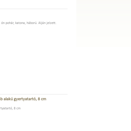
n pohár, katona, háború. Alján jelzett.
mb alakú gyertyatartó, 8 cm
rtyatartó, 8 cm