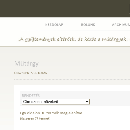
kezdőlap
rólunk
archivu
Műtárgy
ÖSSZESEN 77 ALKOTÁS
RENDEZÉS
Egy oldalon 30 termék megjelenítve
(összesen 77 termék)