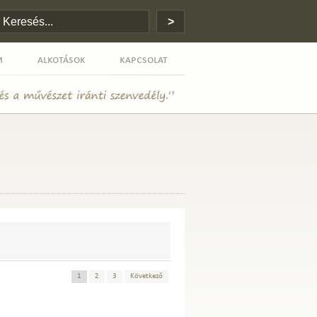
m
alkotások
kapcsolat
1
2
3
Következő