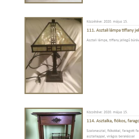
Közzétéve: 2020. május 15.
111. Asztali lámpa tiffany j
Asztali lámpa, tiffany jellegű búrá
Közzétéve: 2020. május 15.
114. Asztalka, fiókos, farag
Szalonasztal, fiókokkal, faragott fa
asztallappal, virágos berakással