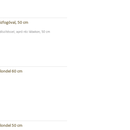
 rézfogóval, 50 cm
 díszítéssel, apró réz lábakon, 50 cm
blondel 60 cm
blondel 50 cm