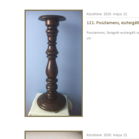
Közzétéve: 2020. május 15.
121. Posztamens, esztergált
Posztamens, faragott-esztergált os
cm
Közzétéve: 2020. május 15.