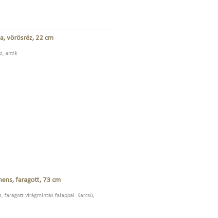
pa, vörösréz, 22 cm
z, antik
mens, faragott, 73 cm
, faragott virágmintás falappal. Karcsú,