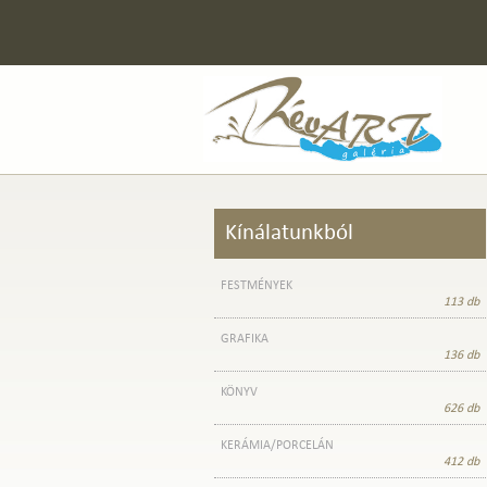
Kínálatunkból
FESTMÉNYEK
113 db
GRAFIKA
136 db
KÖNYV
626 db
KERÁMIA/PORCELÁN
412 db