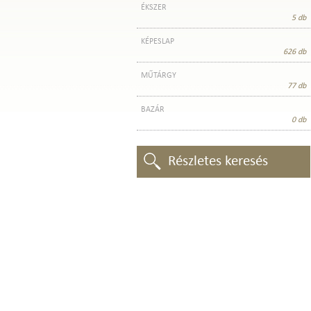
ÉKSZER
5 db
KÉPESLAP
626 db
MŰTÁRGY
77 db
BAZÁR
0 db
Részletes keresés