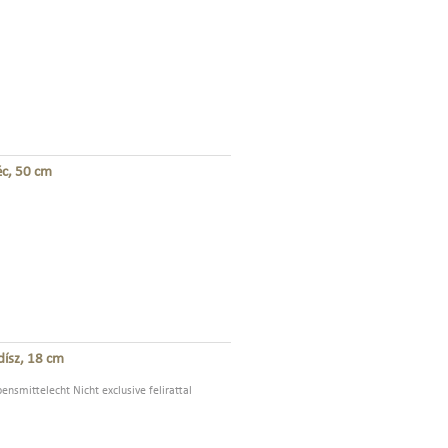
éc, 50 cm
dísz, 18 cm
bensmittelecht Nicht exclusive felirattal