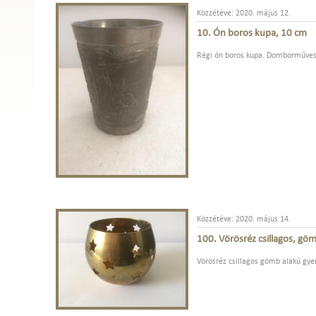
Közzétéve: 2020. május 12.
10. Ón boros kupa, 10 cm
Régi ón boros kupa. Domborműves ó
Közzétéve: 2020. május 14.
100. Vörösréz csillagos, gö
Vörösréz csillagos gömb alakú gye