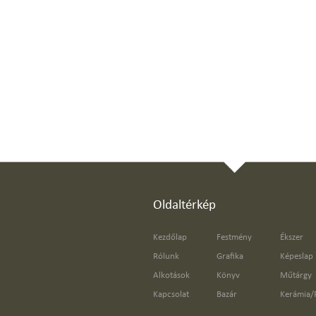
Oldaltérkép
Kezdőlap
Festmény
Ékszer
Rólunk
Grafika
Képeslap
Alkotások
Könyv
Műtárgy
Kapcsolat
Bazár
Kerámia/