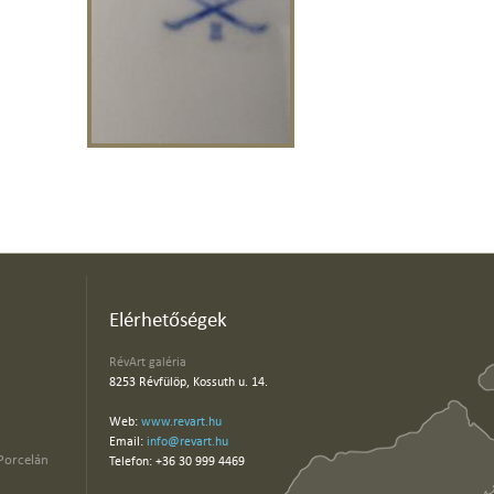
Elérhetőségek
RévArt galéria
8253 Révfülöp, Kossuth u. 14.
Web:
www.revart.hu
Email:
info@revart.hu
Porcelán
Telefon: +36 30 999 4469