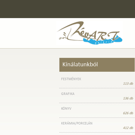
Kínálatunkból
FESTMÉNYEK
113 db
GRAFIKA
136 db
KÖNYV
626 db
KERÁMIA/PORCELÁN
412 db