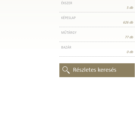
ÉKSZER
5 db
KÉPESLAP
626 db
MŰTÁRGY
77 db
BAZÁR
0 db
Részletes keresés