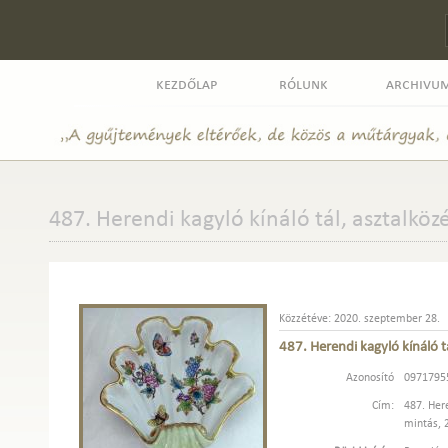
kezdőlap
rólunk
archivu
487. Herendi kagyló kínáló tál, asztalköz
Közzétéve: 2020. szeptember 28.
487. Herendi kagyló kínáló t
Azonosító
0971795
Cím:
487. Here
mintás, 