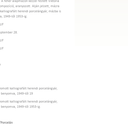
. A fehér alapmázon kézzel festett Viktoria
ompozíció, aranyozott. Alján jelzett, mázra
kalliografált herendi porcelángyár, mázba is
, 1949-től 1953-ig.
HUF
eptember 28.
HUF
HUF
m
omott kalliografált herendi porcelángyár,
 benyomva, 1949-től 19
omott kalliografált herendi porcelángyár,
 benyomva, 1949-től 1953-ig.
Porcelán