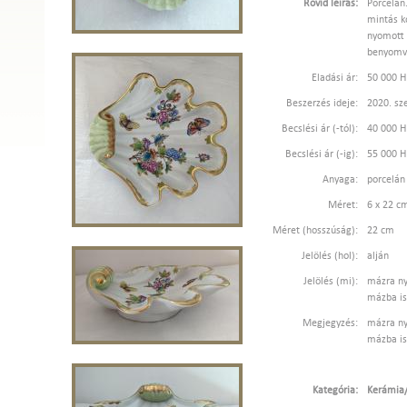
Rövid leírás:
Porcelán
mintás k
nyomott 
benyomva
Eladási ár:
50 000 
Beszerzés ideje:
2020. sz
Becslési ár (-tól):
40 000 
Becslési ár (-ig):
55 000 
Anyaga:
porcelán
Méret:
6 x 22 c
Méret (hosszúság):
22 cm
Jelölés (hol):
alján
Jelölés (mi):
mázra ny
mázba is
Megjegyzés:
mázra ny
mázba is
Kategória:
Kerámia/