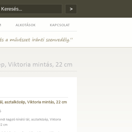
m
alkotások
kapcsolat
ép, Viktoria mintás, 22 cm
ál, asztalközép, Viktoria mintás, 22 cm
5
ndi kagyló kínáló tál, asztalközép, Viktoria
22 cm